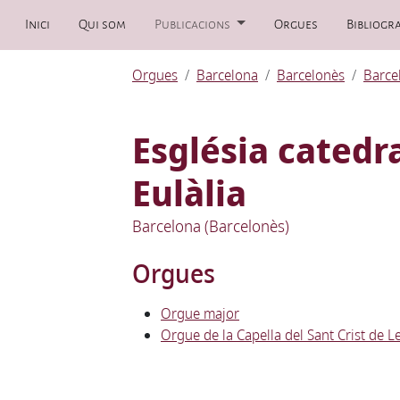
Inici
Qui som
Publicacions
Orgues
Bibliogra
Orgues
Barcelona
Barcelonès
Barce
Església catedra
Eulàlia
Barcelona (Barcelonès)
Orgues
Orgue major
Orgue de la Capella del Sant Crist de L