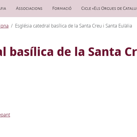
fia
Associacions
Formació
Cicle «Els Orgues de Catalu
lona
Església catedral basílica de la Santa Creu i Santa Eulàlia
l basílica de la Santa C
epant