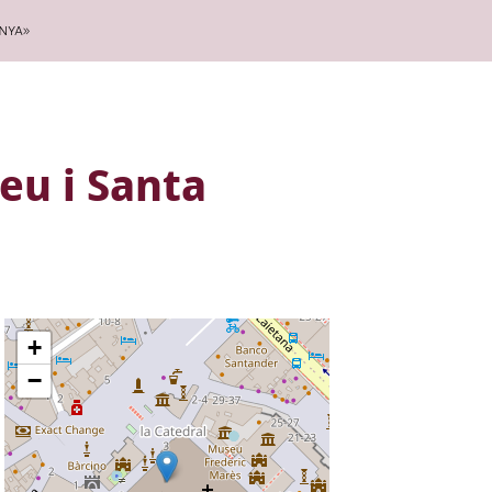
nya»
reu i Santa
+
−