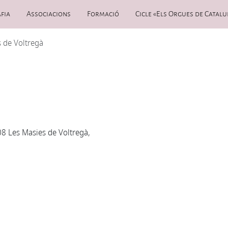
fia
Associacions
Formació
Cicle «Els Orgues de Catalu
 de Voltregà
8 Les Masies de Voltregà,